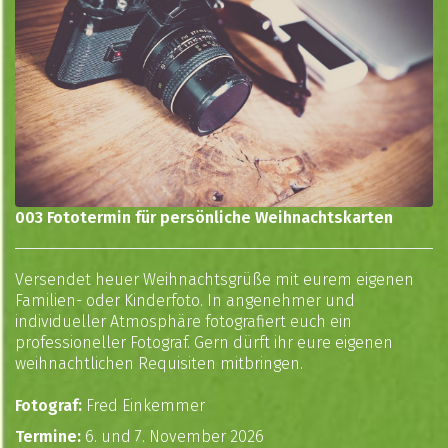
003 Fototermin für persönliche Weihnachtskarten
Versendet heuer Weihnachtsgrüße mit eurem eigenen
Familien- oder Kinderfoto. In angenehmer und
individueller Atmosphäre fotografiert euch ein
professioneller Fotograf. Gern dürft ihr eure eigenen
weihnachtlichen Requisiten mitbringen.
Fotograf:
Fred Einkemmer
Termine:
6. und 7. November 2026