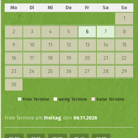
Mo
Di
Mi
Do
Fr
Sa
So
1
2
3
4
5
6
7
8
9
10
11
12
13
14
15
16
17
18
19
20
21
22
23
24
25
26
27
28
29
30
freie Termine
wenig Termine
keine Termine
Freie Termine am
Freitag
, den
06.11.2026