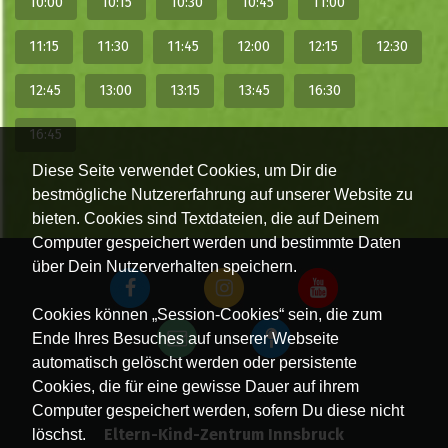
10:00
10:15
10:30
10:45
11:00
11:15
11:30
11:45
12:00
12:15
12:30
12:45
13:00
13:15
13:45
16:30
16:45
Diese Seite verwendet Cookies, um Dir die
bestmögliche Nutzererfahrung auf unserer Website zu
bieten. Cookies sind Textdateien, die auf Deinem
Computer gespeichert werden und bestimmte Daten
über Dein Nutzerverhalten speichern.
Cookies können „Session-Cookies“ sein, die zum
Ende Ihres Besuches auf unserer Webseite
automatisch gelöscht werden oder persistente
Cookies, die für eine gewisse Dauer auf ihrem
Computer gespeichert werden, sofern Du diese nicht
Eltern-Kind-Zentrum Innsbruck
löschst.