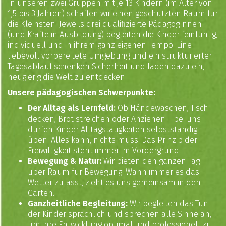
In unseren zwei Gruppen mit je 13 Kindern (im Alter von
1,5 bis 3 Jahren) schaffen wir einen geschützten Raum für
die Kleinsten. Jeweils drei qualifizierte PädagogInnen
(und Kräfte in Ausbildung) begleiten die Kinder feinfühlig,
individuell und in ihrem ganz eigenen Tempo. Eine
liebevoll vorbereitete Umgebung und ein strukturierter
Tagesablauf schenken Sicherheit und laden dazu ein,
neugierig die Welt zu entdecken.
Unsere pädagogischen Schwerpunkte:
Der Alltag als Lernfeld:
Ob Händewaschen, Tisch
decken, Brot streichen oder Anziehen – bei uns
dürfen Kinder Alltagstätigkeiten selbstständig
üben. Alles kann, nichts muss: Das Prinzip der
Freiwilligkeit steht immer im Vordergrund.
Bewegung & Natur:
Wir bieten den ganzen Tag
über Raum für Bewegung. Wann immer es das
Wetter zulässt, zieht es uns gemeinsam in den
Garten.
Ganzheitliche Begleitung:
Wir begleiten das Tun
der Kinder sprachlich und sprechen alle Sinne an,
um ihre Entwicklung optimal und professionell zu