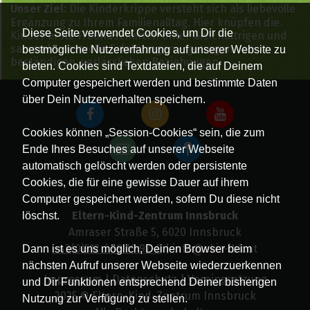
Unser Ziel:
Die Kinderkrippe versteht sich als liebevolle
Ergänzung zu Ihrem Familienalltag. Hier knüpfen die
Diese Seite verwendet Cookies, um Dir die
Kinder erste Freundschaften unter Gleichaltrigen und
sammeln wertvolle Erfahrungen – getragen von
bestmögliche Nutzererfahrung auf unserer Website zu
beständigen, verlässlichen Beziehungen.
bieten. Cookies sind Textdateien, die auf Deinem
Computer gespeichert werden und bestimmte Daten
über Dein Nutzerverhalten speichern.
Cookies können „Session-Cookies“ sein, die zum
Ende Ihres Besuches auf unserer Webseite
automatisch gelöscht werden oder persistente
Cookies, die für eine gewisse Dauer auf ihrem
Computer gespeichert werden, sofern Du diese nicht
Eltern-Kind-Zentrum Innsbruck
löschst.
Amraser Straße 5, 6020 Innsbruck
+43(0)512 / 58 19 97-0
| info@ekiz-ibk.at
Dann ist es uns möglich, Deinen Browser beim
nächsten Aufruf unserer Webseite wiederzuerkennen
Impressum
|
Datenschutz
|
Vereinssatzung
und Dir Funktionen entsprechend Deiner bisherigen
2025 © Eltern-Kind-Zentrum Innsbruck
Nutzung zur Verfügung zu stellen.