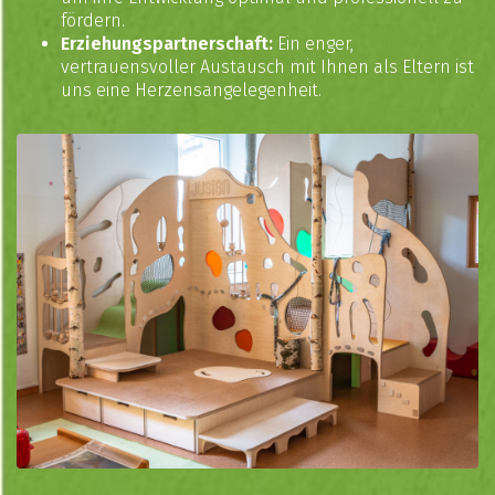
fördern.
Erziehungspartnerschaft:
Ein enger,
vertrauensvoller Austausch mit Ihnen als Eltern ist
uns eine Herzensangelegenheit.