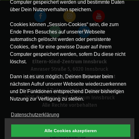
Computer gespeichert werden und bestimmte Daten
über Dein Nutzerverhalten speichern.
Cookies können „Session-Cookies“ sein, die zum
Ende Ihres Besuches auf unserer Webseite
automatisch gelöscht werden oder persistente
Cookies, die für eine gewisse Dauer auf ihrem
Computer gespeichert werden, sofern Du diese nicht
Eltern-Kind-Zentrum Innsbruck
löschst.
Amraser Straße 5, 6020 Innsbruck
+43(0)512 / 58 19 97-0
| info@ekiz-ibk.at
Dann ist es uns möglich, Deinen Browser beim
nächsten Aufruf unserer Webseite wiederzuerkennen
Impressum
|
Datenschutz
|
Vereinssatzung
und Dir Funktionen entsprechend Deiner bisherigen
2025 © Eltern-Kind-Zentrum Innsbruck
Nutzung zur Verfügung zu stellen.
Alle Rechte vorbehalten
Datenschutzerklärung
Alle Cookies akzeptieren