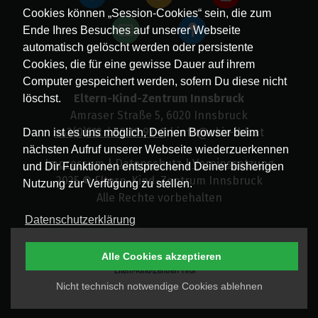
Cookies können „Session-Cookies“ sein, die zum
Ende Ihres Besuches auf unserer Webseite
automatisch gelöscht werden oder persistente
Cookies, die für eine gewisse Dauer auf ihrem
Computer gespeichert werden, sofern Du diese nicht
Eltern-Kind-Zentrum Innsbruck
löschst.
Amraser Straße 5, 6020 Innsbruck
+43(0)512 / 58 19 97-0
| info@ekiz-ibk.at
Dann ist es uns möglich, Deinen Browser beim
nächsten Aufruf unserer Webseite wiederzuerkennen
Impressum
|
Datenschutz
|
Vereinssatzung
und Dir Funktionen entsprechend Deiner bisherigen
2025 © Eltern-Kind-Zentrum Innsbruck
Nutzung zur Verfügung zu stellen.
Alle Rechte vorbehalten
Datenschutzerklärung
Alle Cookies akzeptieren
Nicht technisch notwendige Cookies ablehnen