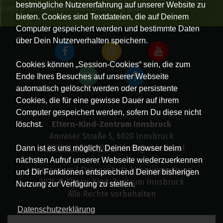
bestmögliche Nutzererfahrung auf unserer Website zu
auch unter:
www.familienberatung.gv.at
bieten. Cookies sind Textdateien, die auf Deinem
Computer gespeichert werden und bestimmte Daten
über Dein Nutzerverhalten speichern.
Cookies können „Session-Cookies“ sein, die zum
Ende Ihres Besuches auf unserer Webseite
automatisch gelöscht werden oder persistente
Cookies, die für eine gewisse Dauer auf ihrem
Computer gespeichert werden, sofern Du diese nicht
Eltern-Kind-Zentrum Innsbruck
löschst.
Amraser Straße 5, 6020 Innsbruck
+43(0)512 / 58 19 97-0
| info@ekiz-ibk.at
Dann ist es uns möglich, Deinen Browser beim
nächsten Aufruf unserer Webseite wiederzuerkennen
Impressum
|
Datenschutz
|
Vereinssatzung
und Dir Funktionen entsprechend Deiner bisherigen
2025 © Eltern-Kind-Zentrum Innsbruck
Nutzung zur Verfügung zu stellen.
Alle Rechte vorbehalten
Datenschutzerklärung