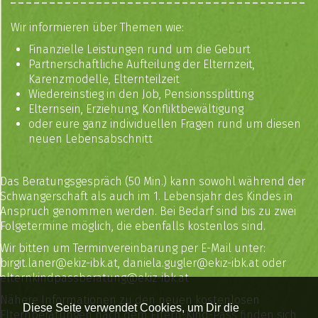
Wir informieren über Themen wie:
Finanzielle Leistungen rund um die Geburt
Partnerschaftliche Aufteilung der Elternzeit,
Karenzmodelle, Elternteilzeit
Wiedereinstieg in den Job, Pensionssplitting
Elternsein, Erziehung, Konfliktbewältigung
oder eure ganz individuellen Fragen rund um diesen
neuen Lebensabschnitt
Das Beratungsgespräch (50 Min.) kann sowohl während der
Schwangerschaft als auch im 1. Lebensjahr des Kindes in
Anspruch genommen werden. Bei Bedarf sind bis zu zwei
Folgetermine möglich, die ebenfalls kostenlos sind.
Wir bitten um Terminvereinbarung per E-Mail unter:
birgit.laner@ekiz-ibk.at
,
daniela.gugler@ekiz-ibk.at
oder
elternkindpassberatung@ekiz-ibk.at
Nähere Informationen zu den neuen kostenlosen
Diese Seite verwendet Cookies, um Dir die
Elternberatungen nach dem Eltern-Kind-Pass finden sich