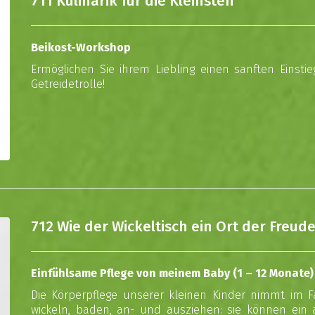
711 Kulinarik für die Kleinsten
Beikost-Workshop
Ermöglichen Sie ihrem Liebling einen sanften Einsti
Getreidetrolle!
712 Wie der Wickeltisch ein Ort der Freud
Einfühlsame Pflege von meinem Baby (1 – 12 Monate)
Die Körperpflege unserer kleinen Kinder nimmt im Fam
wickeln, baden, an- und ausziehen: sie können ein