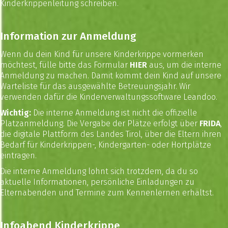
Kinderkrippenleitung schreiben.
Information zur Anmeldung
Wenn du dein Kind für unsere Kinderkrippe vormerken
möchtest, fülle bitte das Formular
HIER
aus, um die interne
Anmeldung zu machen. Damit kommt dein Kind auf unsere
Warteliste für das ausgewählte Betreuungsjahr. Wir
verwenden dafür die Kinderverwaltungssoftware
Leandoo
.
Wichtig:
Die interne Anmeldung ist nicht die offizielle
Platzanmeldung. Die Vergabe der Plätze erfolgt über
FRIDA
,
die digitale Plattform des Landes Tirol, über die Eltern ihren
Bedarf für Kinderkrippen-, Kindergarten- oder Hortplätze
eintragen.
Die interne Anmeldung lohnt sich trotzdem, da du so
aktuelle Informationen, persönliche Einladungen zu
Elternabenden und Termine zum Kennenlernen erhältst.
Infoabend Kinderkrippe