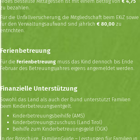
Jedes bestellte Mittagessen ist mit einem Betrag von
€ 4,75
zu bezahlen.
Für die Unfallversicherung, die Mitgliedschaft beim EKiZ sowie
für den Verwaltungsaufwand sind jährlich
€ 80,00
zu
entrichten.
Ferienbetreuung
Für die
Ferienbetreuung
muss das Kind dennoch bis Ende
Februar des Betreuungsjahres eigens angemeldet werden.
Finanzielle Unterstützung
Sowohl das Land als auch der Bund unterstützt Familien
beim Kinderbetreuungsentgelt.
Kinderbetreuungsbeihilfe
(AMS)
Kinderbetreuungszuschuss
(Land Tirol)
Beihilfe zum Kinderbetreuungsgeld
(ÖGK)
In der Broschüre „
FamilienGuide – Leistungen für Familien in