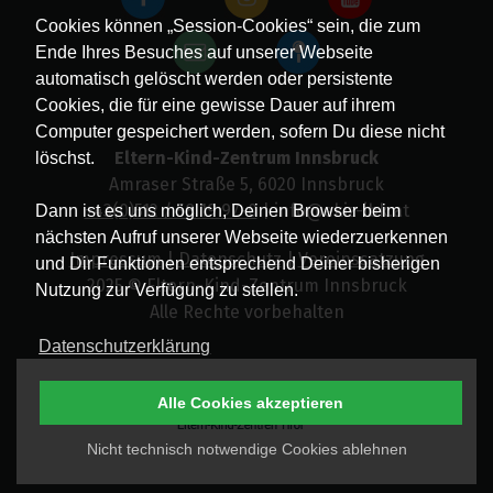
Cookies können „Session-Cookies“ sein, die zum
Ende Ihres Besuches auf unserer Webseite
automatisch gelöscht werden oder persistente
Cookies, die für eine gewisse Dauer auf ihrem
Computer gespeichert werden, sofern Du diese nicht
Eltern-Kind-Zentrum Innsbruck
löschst.
Amraser Straße 5, 6020 Innsbruck
+43(0)512 / 58 19 97-0
| info@ekiz-ibk.at
Dann ist es uns möglich, Deinen Browser beim
nächsten Aufruf unserer Webseite wiederzuerkennen
Impressum
|
Datenschutz
|
Vereinssatzung
und Dir Funktionen entsprechend Deiner bisherigen
2025 © Eltern-Kind-Zentrum Innsbruck
Nutzung zur Verfügung zu stellen.
Alle Rechte vorbehalten
Datenschutzerklärung
Alle Cookies akzeptieren
Nicht technisch notwendige Cookies ablehnen