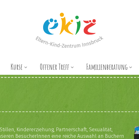
Kurse
Offener Treff
Familienberatung
llen, Kindererziehung, Partnerschaft, Sexualität,
t unseren BesucherInnen eine reiche Auswahl an Büchern