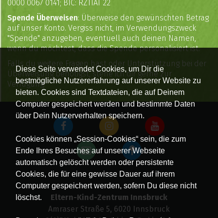
0000 0067 0141; BIC: RZTIAT 22
Spende Überweisen
: Überweise den gewünschten Betrag
auf unser Konto. Vergiss nicht, im Verwendungszweck
"Spende" anzugeben, eventuell auch deinen Namen,
wenn du möchtest, dass die Spende personalisiert ist.
Falls du weitere Fragen hast oder Unterstützung bei der
Diese Seite verwendet Cookies, um Dir die
Überweisung benötigst, stehe ich dir gerne zur
bestmögliche Nutzererfahrung auf unserer Website zu
Verfügung!
bieten. Cookies sind Textdateien, die auf Deinem
Computer gespeichert werden und bestimmte Daten
über Dein Nutzerverhalten speichern.
Cookies können „Session-Cookies“ sein, die zum
Ende Ihres Besuches auf unserer Webseite
automatisch gelöscht werden oder persistente
Cookies, die für eine gewisse Dauer auf ihrem
Computer gespeichert werden, sofern Du diese nicht
Eltern-Kind-Zentrum Innsbruck
löschst.
Amraser Straße 5, 6020 Innsbruck