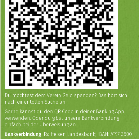
Du möchtest dem Verein Geld spenden? Das hört sich
nach einer tollen Sache an!
Gerne kannst du den QR Code in deiner Banking App
verwenden. Oder du gibst unsere Bankverbindung
einfach bei der Überweisung an
Bankverbindung
: Raiffeisen Landesbank; IBAN: AT97 3600