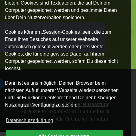
bieten. Cookies sind Textdateien, die auf Deinem
Computer gespeichert werden und bestimmte Daten
über Dein Nutzerverhalten speichern.
Cookies können „Session-Cookies“ sein, die zum
zum Info-Agent
Ende Ihres Besuches auf unserer Webseite
automatisch gelöscht werden oder persistente
Cookies, die für eine gewisse Dauer auf ihrem
Computer gespeichert werden, sofern Du diese nicht
löschst.
Dann ist es uns möglich, Deinen Browser beim
nächsten Aufruf unserer Webseite wiederzuerkennen
und Dir Funktionen entsprechend Deiner bisherigen
Impressum
|
Datenschutz
|
Vereinssatzung
Nutzung zur Verfügung zu stellen.
2025 © Eltern-Kind-Zentrum Innsbruck
Alle Rechte vorbehalten
Datenschutzerklärung
Alle Cookies akzeptieren