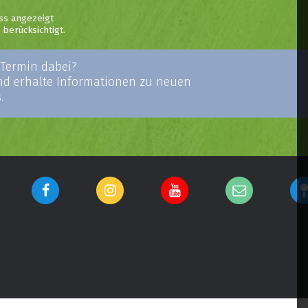
ss angezeigt
berücksichtigt.
 Termin dabei?
und erhalte Informationen zu neuen
.