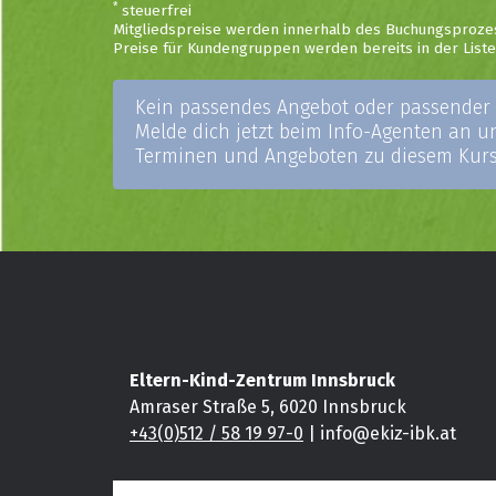
*
steuerfrei
Mitgliedspreise werden innerhalb des Buchungsproze
Preise für Kundengruppen werden bereits in der Liste 
Kein passendes Angebot oder passender
Melde dich jetzt beim Info-Agenten an 
Terminen und Angeboten zu diesem Kurs
Eltern-Kind-Zentrum Innsbruck
Amraser Straße 5, 6020 Innsbruck
+43(0)512 / 58 19 97-0
| info@ekiz-ibk.at