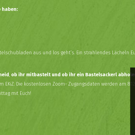
e haben:
elschubladen aus und los geht’s. Ein strahlendes Lächeln Eur
heid
,
ob ihr mitbastelt und ob ihr ein Bastelsackerl abho
it im EKiZ. Die kostenlosen Zoom- Zugangsdaten werden am 8.12
ttag mit Euch!