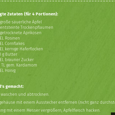
gte Zutaten (für 4 Portionen):
 große säuerliche Äpfel
 entsteinte Trockenpflaumen
 getrocknete Aprikosen
 EL Rosinen
 EL Cornflakes
 EL kernige Haferflocken
0 g Butter
 EL brauner Zucker
 TL gem. Kardamom
 EL Honig
d's gemacht:
el waschen und abtrocknen.
gehäuse mit einem Ausstecher entfernen (nicht ganz durchste
ung mit einem Messer vergrößern, Apfelfleisch hacken.