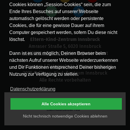
Cookies können „Session-Cookies“ sein, die zum
Ende Ihres Besuches auf unserer Webseite
automatisch gelöscht werden oder persistente
Cookies, die für eine gewisse Dauer auf ihrem
Computer gespeichert werden, sofern Du diese nicht
Eltern-Kind-Zentrum Innsbruck
löschst.
Amraser Straße 5, 6020 Innsbruck
+43(0)512 / 58 19 97-0
| info@ekiz-ibk.at
Dann ist es uns möglich, Deinen Browser beim
nächsten Aufruf unserer Webseite wiederzuerkennen
Impressum
|
Datenschutz
|
Vereinssatzung
und Dir Funktionen entsprechend Deiner bisherigen
2025 © Eltern-Kind-Zentrum Innsbruck
Nutzung zur Verfügung zu stellen.
Alle Rechte vorbehalten
Datenschutzerklärung
Alle Cookies akzeptieren
Nicht technisch notwendige Cookies ablehnen