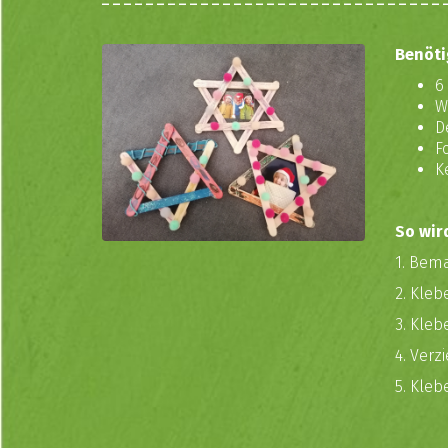
Benöti
6
W
D
F
K
So wir
1. Bem
2. Kle
3. Kleb
4. Verz
5. Kleb