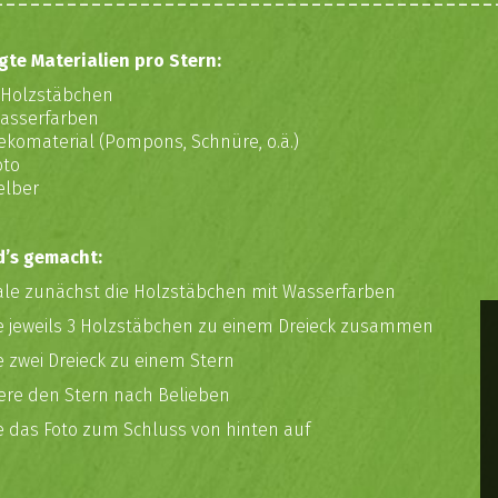
gte Materialien pro Stern:
 Holzstäbchen
asserfarben
ekomaterial (Pompons, Schnüre, o.ä.)
oto
elber
d’s gemacht:
ale zunächst die Holzstäbchen mit Wasserfarben
be jeweils 3 Holzstäbchen zu einem Dreieck zusammen
e zwei Dreieck zu einem Stern
iere den Stern nach Belieben
e das Foto zum Schluss von hinten auf