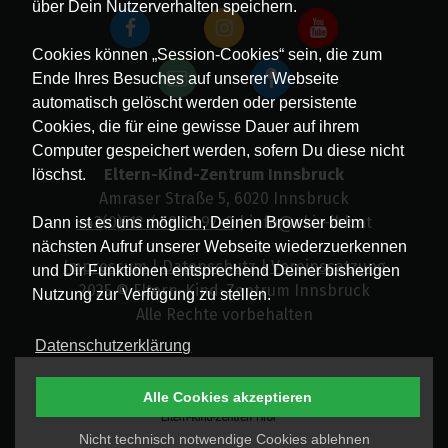
über Dein Nutzerverhalten speichern.
Cookies können „Session-Cookies“ sein, die zum
Ende Ihres Besuches auf unserer Webseite
automatisch gelöscht werden oder persistente
Cookies, die für eine gewisse Dauer auf ihrem
Computer gespeichert werden, sofern Du diese nicht
Eltern-Kind-Zentrum Innsbruck
löschst.
Amraser Straße 5, 6020 Innsbruck
+43(0)512 / 58 19 97-0
| info@ekiz-ibk.at
Dann ist es uns möglich, Deinen Browser beim
nächsten Aufruf unserer Webseite wiederzuerkennen
Impressum
|
Datenschutz
|
Vereinssatzung
und Dir Funktionen entsprechend Deiner bisherigen
2025 © Eltern-Kind-Zentrum Innsbruck
Nutzung zur Verfügung zu stellen.
Alle Rechte vorbehalten
Datenschutzerklärung
Alle Cookies akzeptieren
Nicht technisch notwendige Cookies ablehnen