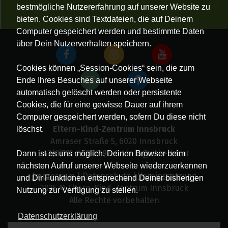
bestmögliche Nutzererfahrung auf unserer Website zu
bieten. Cookies sind Textdateien, die auf Deinem
Computer gespeichert werden und bestimmte Daten
über Dein Nutzerverhalten speichern.
Cookies können „Session-Cookies“ sein, die zum
Ende Ihres Besuches auf unserer Webseite
automatisch gelöscht werden oder persistente
Cookies, die für eine gewisse Dauer auf ihrem
Computer gespeichert werden, sofern Du diese nicht
Eltern-Kind-Zentrum Innsbruck
löschst.
Amraser Straße 5, 6020 Innsbruck
+43(0)512 / 58 19 97-0
| info@ekiz-ibk.at
Dann ist es uns möglich, Deinen Browser beim
nächsten Aufruf unserer Webseite wiederzuerkennen
Impressum
|
Datenschutz
|
Vereinssatzung
und Dir Funktionen entsprechend Deiner bisherigen
2025 © Eltern-Kind-Zentrum Innsbruck
Nutzung zur Verfügung zu stellen.
Alle Rechte vorbehalten
Datenschutzerklärung