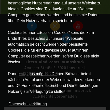
bestmögliche Nutzererfahrung auf unserer Website zu
bieten. Cookies sind Textdateien, die auf Deinem
Computer gespeichert werden und bestimmte Daten
über Dein Nutzerverhalten speichern.
Cookies können „Session-Cookies“ sein, die zum
Ende Ihres Besuches auf unserer Webseite
automatisch gelöscht werden oder persistente
Cookies, die für eine gewisse Dauer auf ihrem
Computer gespeichert werden, sofern Du diese nicht
Eltern-Kind-Zentrum Innsbruck
löschst.
Amraser Straße 5, 6020 Innsbruck
+43(0)512 / 58 19 97-0
| info@ekiz-ibk.at
Dann ist es uns möglich, Deinen Browser beim
nächsten Aufruf unserer Webseite wiederzuerkennen
Impressum
|
Datenschutz
|
Vereinssatzung
und Dir Funktionen entsprechend Deiner bisherigen
2025 © Eltern-Kind-Zentrum Innsbruck
Nutzung zur Verfügung zu stellen.
Alle Rechte vorbehalten
Datenschutzerklärung