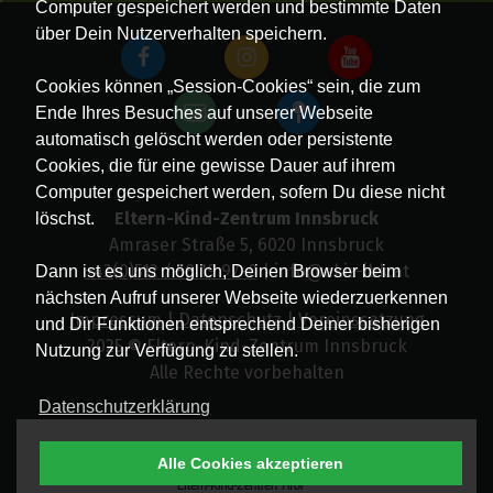
Computer gespeichert werden und bestimmte Daten
über Dein Nutzerverhalten speichern.
Cookies können „Session-Cookies“ sein, die zum
Ende Ihres Besuches auf unserer Webseite
automatisch gelöscht werden oder persistente
Cookies, die für eine gewisse Dauer auf ihrem
Computer gespeichert werden, sofern Du diese nicht
Eltern-Kind-Zentrum Innsbruck
löschst.
Amraser Straße 5, 6020 Innsbruck
+43(0)512 / 58 19 97-0
| info@ekiz-ibk.at
Dann ist es uns möglich, Deinen Browser beim
nächsten Aufruf unserer Webseite wiederzuerkennen
Impressum
|
Datenschutz
|
Vereinssatzung
und Dir Funktionen entsprechend Deiner bisherigen
2025 © Eltern-Kind-Zentrum Innsbruck
Nutzung zur Verfügung zu stellen.
Alle Rechte vorbehalten
Datenschutzerklärung
Alle Cookies akzeptieren