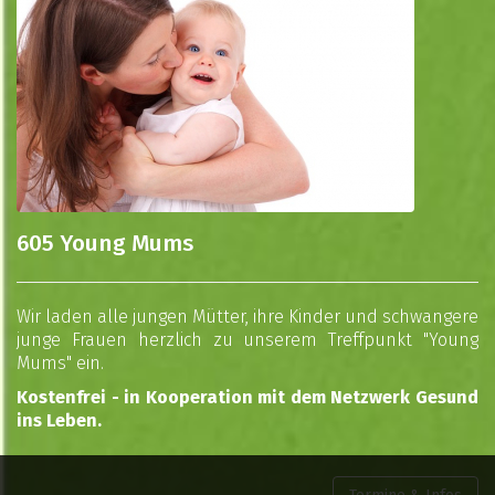
605 Young Mums
Wir laden alle jungen Mütter, ihre Kinder und schwangere
junge Frauen herzlich zu unserem Treffpunkt "Young
Mums" ein.
Kostenfrei - in Kooperation mit dem Netzwerk Gesund
ins Leben.