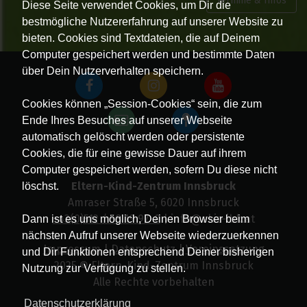
Termine & Infos
Diese Seite verwendet Cookies, um Dir die
bestmögliche Nutzererfahrung auf unserer Website zu
bieten. Cookies sind Textdateien, die auf Deinem
Computer gespeichert werden und bestimmte Daten
über Dein Nutzerverhalten speichern.
Cookies können „Session-Cookies“ sein, die zum
Ende Ihres Besuches auf unserer Webseite
automatisch gelöscht werden oder persistente
Cookies, die für eine gewisse Dauer auf ihrem
Computer gespeichert werden, sofern Du diese nicht
Eltern-Kind-Zentrum Innsbruck
löschst.
Amraser Straße 5, 6020 Innsbruck
+43(0)512 / 58 19 97-0
| info@ekiz-ibk.at
Dann ist es uns möglich, Deinen Browser beim
nächsten Aufruf unserer Webseite wiederzuerkennen
Impressum
|
Datenschutz
|
Vereinssatzung
und Dir Funktionen entsprechend Deiner bisherigen
2025 © Eltern-Kind-Zentrum Innsbruck
Nutzung zur Verfügung zu stellen.
Alle Rechte vorbehalten
Datenschutzerklärung