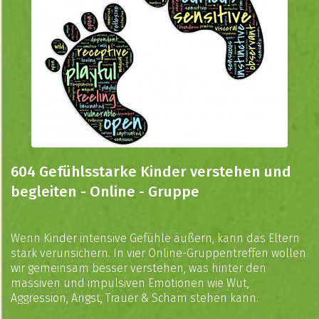
604 Gefühlsstarke Kinder verstehen und
begleiten - Online - Gruppe
Wenn Kinder intensive Gefühle äußern, kann das Eltern
stark verunsichern. In vier Online-Gruppentreffen wollen
wir gemeinsam besser verstehen, was hinter den
massiven und impulsiven Emotionen wie Wut,
Aggression, Angst, Trauer & Scham stehen kann.