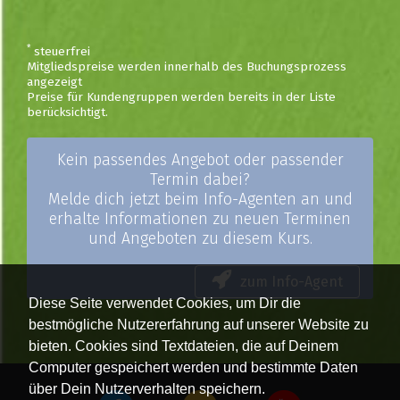
*
steuerfrei
Mitgliedspreise werden innerhalb des Buchungsprozess
angezeigt
Preise für Kundengruppen werden bereits in der Liste
berücksichtigt.
Kein passendes Angebot oder passender
Termin dabei?
Melde dich jetzt beim Info-Agenten an und
erhalte Informationen zu neuen Terminen
und Angeboten zu diesem Kurs.
zum Info-Agent
Diese Seite verwendet Cookies, um Dir die
bestmögliche Nutzererfahrung auf unserer Website zu
bieten. Cookies sind Textdateien, die auf Deinem
Computer gespeichert werden und bestimmte Daten
über Dein Nutzerverhalten speichern.