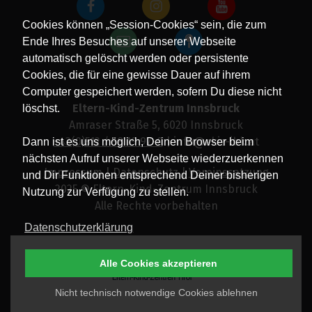
Cookies können „Session-Cookies“ sein, die zum
Ende Ihres Besuches auf unserer Webseite
automatisch gelöscht werden oder persistente
Cookies, die für eine gewisse Dauer auf ihrem
Computer gespeichert werden, sofern Du diese nicht
Eltern-Kind-Zentrum Innsbruck
löschst.
Amraser Straße 5, 6020 Innsbruck
+43(0)512 / 58 19 97-0
| info@ekiz-ibk.at
Dann ist es uns möglich, Deinen Browser beim
nächsten Aufruf unserer Webseite wiederzuerkennen
Impressum
|
Datenschutz
|
Vereinssatzung
und Dir Funktionen entsprechend Deiner bisherigen
2025 © Eltern-Kind-Zentrum Innsbruck
Nutzung zur Verfügung zu stellen.
Alle Rechte vorbehalten
Datenschutzerklärung
Alle Cookies akzeptieren
Nicht technisch notwendige Cookies ablehnen