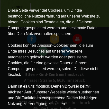
Zurück
Diese Seite verwendet Cookies, um Dir die
bestmögliche Nutzererfahrung auf unserer Website zu
bieten. Cookies sind Textdateien, die auf Deinem
Computer gespeichert werden und bestimmte Daten
über Dein Nutzerverhalten speichern.
Cookies können „Session-Cookies“ sein, die zum
Ende Ihres Besuches auf unserer Webseite
automatisch gelöscht werden oder persistente
Cookies, die für eine gewisse Dauer auf ihrem
Computer gespeichert werden, sofern Du diese nicht
Eltern-Kind-Zentrum Innsbruck
löschst.
Amraser Straße 5, 6020 Innsbruck
+43(0)512 / 58 19 97-0
| info@ekiz-ibk.at
Dann ist es uns möglich, Deinen Browser beim
nächsten Aufruf unserer Webseite wiederzuerkennen
Impressum
|
Datenschutz
|
Vereinssatzung
und Dir Funktionen entsprechend Deiner bisherigen
2025 © Eltern-Kind-Zentrum Innsbruck
Nutzung zur Verfügung zu stellen.
Alle Rechte vorbehalten