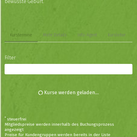
bewusste Geburt.
Kurstermine
Mehr Details
Info-Agent
Kursleiter
Filter
Alle Kurse
Kurse werden geladen...
*
steuerfrei
Mitgliedspreise werden innerhalb des Buchungsprozess
angezeigt
Preise für Kundengruppen werden bereits in der Liste