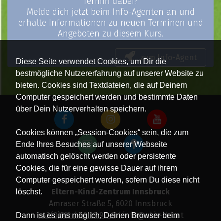
Termin dabei?
Melde dich jetzt beim Info-Agenten an und
erhalte Informationen zu neuen Terminen und
Angeboten zu diesem Kurs.
zum Info-Agent
Diese Seite verwendet Cookies, um Dir die
bestmögliche Nutzererfahrung auf unserer Website zu
bieten. Cookies sind Textdateien, die auf Deinem
Computer gespeichert werden und bestimmte Daten
über Dein Nutzerverhalten speichern.
Cookies können „Session-Cookies“ sein, die zum
Ende Ihres Besuches auf unserer Webseite
automatisch gelöscht werden oder persistente
Cookies, die für eine gewisse Dauer auf ihrem
Computer gespeichert werden, sofern Du diese nicht
Eltern-Kind-Zentrum Innsbruck
löschst.
Amraser Straße 5, 6020 Innsbruck
+43(0)512 / 58 19 97-0
| info@ekiz-ibk.at
Dann ist es uns möglich, Deinen Browser beim