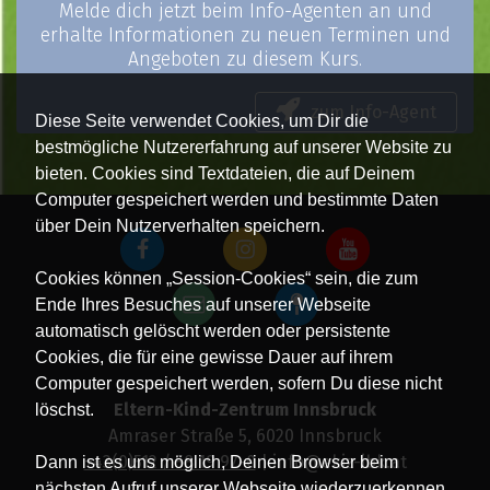
Melde dich jetzt beim Info-Agenten an und
erhalte Informationen zu neuen Terminen und
Angeboten zu diesem Kurs.
zum Info-Agent
Diese Seite verwendet Cookies, um Dir die
bestmögliche Nutzererfahrung auf unserer Website zu
bieten. Cookies sind Textdateien, die auf Deinem
Computer gespeichert werden und bestimmte Daten
über Dein Nutzerverhalten speichern.
Cookies können „Session-Cookies“ sein, die zum
Ende Ihres Besuches auf unserer Webseite
automatisch gelöscht werden oder persistente
Cookies, die für eine gewisse Dauer auf ihrem
Computer gespeichert werden, sofern Du diese nicht
Eltern-Kind-Zentrum Innsbruck
löschst.
Amraser Straße 5, 6020 Innsbruck
+43(0)512 / 58 19 97-0
| info@ekiz-ibk.at
Dann ist es uns möglich, Deinen Browser beim
nächsten Aufruf unserer Webseite wiederzuerkennen