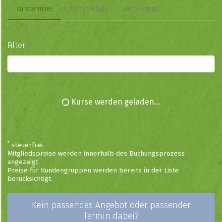
Kurstermine
Mehr Details
Info-Agent
Filter
Alle Kurse
Kurse werden geladen...
*
steuerfrei
Mitgliedspreise werden innerhalb des Buchungsprozess
angezeigt
Preise für Kundengruppen werden bereits in der Liste
berücksichtigt.
Kein passendes Angebot oder passender
Termin dabei?