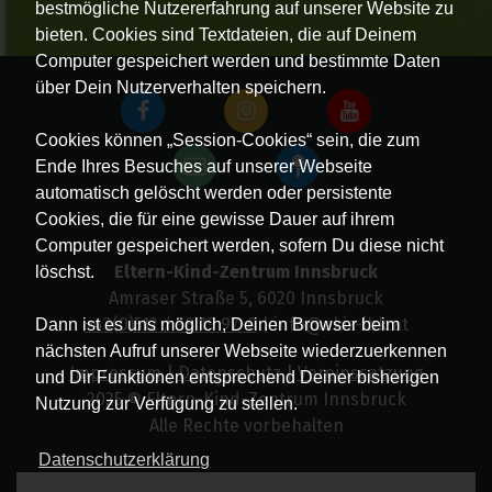
bestmögliche Nutzererfahrung auf unserer Website zu
bieten. Cookies sind Textdateien, die auf Deinem
Computer gespeichert werden und bestimmte Daten
über Dein Nutzerverhalten speichern.
Cookies können „Session-Cookies“ sein, die zum
Ende Ihres Besuches auf unserer Webseite
automatisch gelöscht werden oder persistente
Cookies, die für eine gewisse Dauer auf ihrem
Computer gespeichert werden, sofern Du diese nicht
Eltern-Kind-Zentrum Innsbruck
löschst.
Amraser Straße 5, 6020 Innsbruck
+43(0)512 / 58 19 97-0
| info@ekiz-ibk.at
Dann ist es uns möglich, Deinen Browser beim
nächsten Aufruf unserer Webseite wiederzuerkennen
Impressum
|
Datenschutz
|
Vereinssatzung
und Dir Funktionen entsprechend Deiner bisherigen
2025 © Eltern-Kind-Zentrum Innsbruck
Nutzung zur Verfügung zu stellen.
Alle Rechte vorbehalten
Datenschutzerklärung