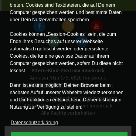
bieten. Cookies sind Textdateien, die auf Deinem
Computer gespeichert werden und bestimmte Daten
über Dein Nutzerverhalten speichern.
Cookies können „Session-Cookies“ sein, die zum
Ende Ihres Besuches auf unserer Webseite
automatisch gelöscht werden oder persistente
Cookies, die für eine gewisse Dauer auf ihrem
Computer gespeichert werden, sofern Du diese nicht
Eltern-Kind-Zentrum Innsbruck
löschst.
Amraser Straße 5, 6020 Innsbruck
+43(0)512 / 58 19 97-0
| info@ekiz-ibk.at
Dann ist es uns möglich, Deinen Browser beim
nächsten Aufruf unserer Webseite wiederzuerkennen
Impressum
|
Datenschutz
|
Vereinssatzung
und Dir Funktionen entsprechend Deiner bisherigen
2025 © Eltern-Kind-Zentrum Innsbruck
Nutzung zur Verfügung zu stellen.
Alle Rechte vorbehalten
Datenschutzerklärung