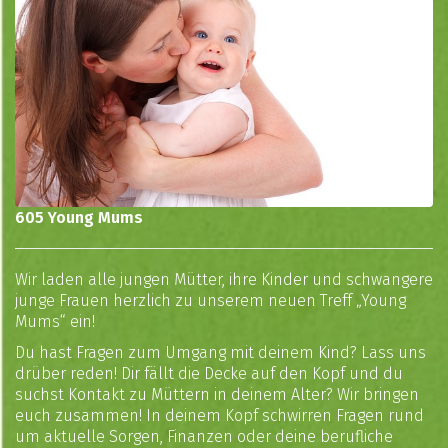
605 Young Mums
Wir laden alle jungen Mütter, ihre Kinder und schwangere
junge Frauen herzlich zu unserem neuen Treff „Young
Mums“ ein!
Du hast Fragen zum Umgang mit deinem Kind? Lass uns
drüber reden! Dir fällt die Decke auf den Kopf und du
suchst Kontakt zu Müttern in deinem Alter? Wir bringen
euch zusammen! In deinem Kopf schwirren Fragen rund
um aktuelle Sorgen, Finanzen oder deine berufliche