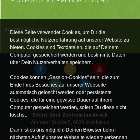
Anne Weber, MSc – fachliche Leitung EKiZ
Kosten:
kostenfrei
Diese Seite verwendet Cookies, um Dir die
bestmögliche Nutzererfahrung auf unserer Website zu
bieten. Cookies sind Textdateien, die auf Deinem
Computer gespeichert werden und bestimmte Daten
über Dein Nutzerverhalten speichern.
Cookies können „Session-Cookies“ sein, die zum
Ende Ihres Besuches auf unserer Webseite
automatisch gelöscht werden oder persistente
Cookies, die für eine gewisse Dauer auf ihrem
Computer gespeichert werden, sofern Du diese nicht
Eltern-Kind-Zentrum Innsbruck
löschst.
Amraser Straße 5, 6020 Innsbruck
+43(0)512 / 58 19 97-0
| info@ekiz-ibk.at
Dann ist es uns möglich, Deinen Browser beim
nächsten Aufruf unserer Webseite wiederzuerkennen