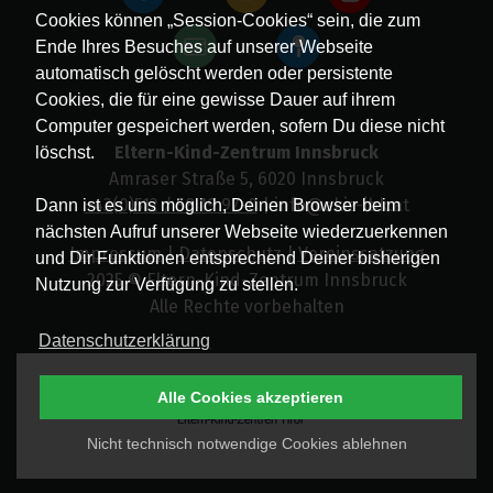
Cookies können „Session-Cookies“ sein, die zum
Ende Ihres Besuches auf unserer Webseite
automatisch gelöscht werden oder persistente
Cookies, die für eine gewisse Dauer auf ihrem
Computer gespeichert werden, sofern Du diese nicht
Eltern-Kind-Zentrum Innsbruck
löschst.
Amraser Straße 5, 6020 Innsbruck
+43(0)512 / 58 19 97-0
| info@ekiz-ibk.at
Dann ist es uns möglich, Deinen Browser beim
nächsten Aufruf unserer Webseite wiederzuerkennen
Impressum
|
Datenschutz
|
Vereinssatzung
und Dir Funktionen entsprechend Deiner bisherigen
2025 © Eltern-Kind-Zentrum Innsbruck
Nutzung zur Verfügung zu stellen.
Alle Rechte vorbehalten
Datenschutzerklärung
Alle Cookies akzeptieren
Nicht technisch notwendige Cookies ablehnen