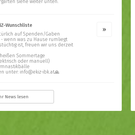
arten siehe weiter unten.
iZ-Wunschliste
»
»
atürlich auf Spenden/Gaben
 - wenn was zu Hause rumliegt
üchtig ist, freuen wir uns derzeit
ie heißen Sommertage
ektrisch oder manuell)
ymnastikbälle
n unter: info@ekiz-ibk.at🙏
hr News lesen