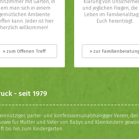
hnzimmer mit Garten, in
Klärung von Unsicherhe
dem man sich in einem
und jeglichen Fragen, die
gemütlichen Ambiente
Leben im Familienalltag
effen kann. Jeder ist hier
Euch heranträgt.
herzlich willkommen!
» zum Offenen Treff
» zur Familienberatun
uck - seit 1979
einnütziger, partei- und konfessionsunabhängiger Verein, de
owie für Mütter und Väter von Babys und Kleinkindern geword
t bis hin zum Kindergarten.