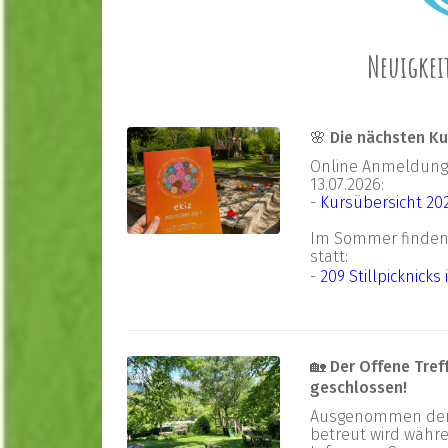
Neuigkei
🌸 Die nächsten K
Online Anmeldung f
13.07.2026:
-
Kursübersicht 20
Im Sommer finden 
statt:
-
209 Stillp
i
cknicks
🏡 Der Offene Tref
geschlossen!
Ausgenommen der 
betreut wird währe