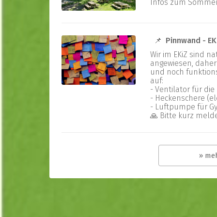
Infos zum Sommerg
📌 Pinnwand - EK
Wir im EKiZ sind n
angewiesen, daher
und noch funktionst
auf:
- Ventilator für d
- Heckenschere (el
- Luftpumpe für G
🙏 Bitte kurz melde
» me