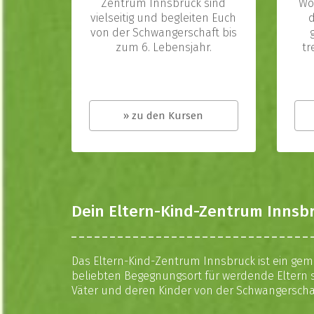
Zentrum Innsbruck sind
Wo
vielseitig und begleiten Euch
von der Schwangerschaft bis
zum 6. Lebensjahr.
tr
» zu den Kursen
Dein Eltern-Kind-Zentrum Innsbr
Das Eltern-Kind-Zentrum Innsbruck ist ein gem
beliebten Begegnungsort für werdende Eltern s
Väter und deren Kinder von der Schwangerschaf