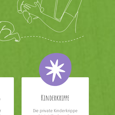
g
Kinderkrippe
r
Die private Kinderkrippe