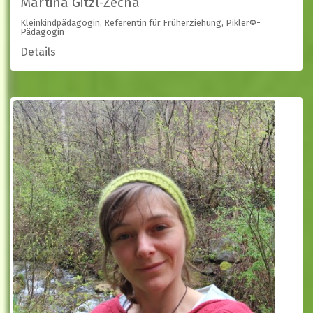
Martina Gitzl-Zecha
Kleinkindpädagogin, Referentin für Früherziehung, Pikler©-
Pädagogin
Details