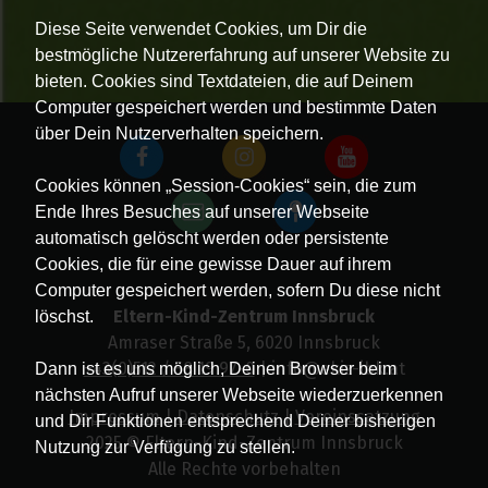
Diese Seite verwendet Cookies, um Dir die
bestmögliche Nutzererfahrung auf unserer Website zu
bieten. Cookies sind Textdateien, die auf Deinem
Computer gespeichert werden und bestimmte Daten
über Dein Nutzerverhalten speichern.
Cookies können „Session-Cookies“ sein, die zum
Ende Ihres Besuches auf unserer Webseite
automatisch gelöscht werden oder persistente
Cookies, die für eine gewisse Dauer auf ihrem
Computer gespeichert werden, sofern Du diese nicht
Eltern-Kind-Zentrum Innsbruck
löschst.
Amraser Straße 5, 6020 Innsbruck
+43(0)512 / 58 19 97-0
| info@ekiz-ibk.at
Dann ist es uns möglich, Deinen Browser beim
nächsten Aufruf unserer Webseite wiederzuerkennen
Impressum
|
Datenschutz
|
Vereinssatzung
und Dir Funktionen entsprechend Deiner bisherigen
2025 © Eltern-Kind-Zentrum Innsbruck
Nutzung zur Verfügung zu stellen.
Alle Rechte vorbehalten