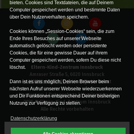
bieten. Cookies sind Textdateien, die auf Deinem
Computer gespeichert werden und bestimmte Daten
über Dein Nutzerverhalten speichern.
Cookies können „Session-Cookies“ sein, die zum
Ende Ihres Besuches auf unserer Webseite
automatisch gelöscht werden oder persistente
Cookies, die für eine gewisse Dauer auf ihrem
Computer gespeichert werden, sofern Du diese nicht
Eltern-Kind-Zentrum Innsbruck
löschst.
Amraser Straße 5, 6020 Innsbruck
+43(0)512 / 58 19 97-0
| info@ekiz-ibk.at
Dann ist es uns möglich, Deinen Browser beim
nächsten Aufruf unserer Webseite wiederzuerkennen
Impressum
|
Datenschutz
|
Vereinssatzung
und Dir Funktionen entsprechend Deiner bisherigen
2025 © Eltern-Kind-Zentrum Innsbruck
Nutzung zur Verfügung zu stellen.
Alle Rechte vorbehalten
Datenschutzerklärung
Alle Cookies akzeptieren