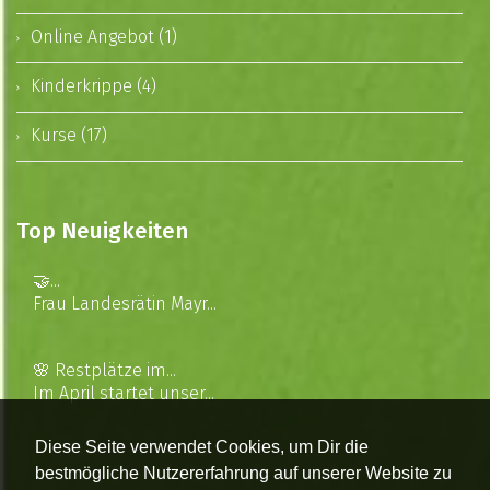
Online Angebot (1)
Kinderkrippe (4)
Kurse (17)
Top Neuigkeiten
🤝...
Frau Landesrätin Mayr...
🌸 Restplätze im...
Im April startet unser...
Diese Seite verwendet Cookies, um Dir die
bestmögliche Nutzererfahrung auf unserer Website zu