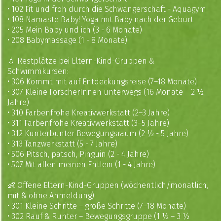
•
102 Fit und froh durch die Schwangerschaft - Aquagym
•
108 Namaste Baby! Yoga mit Baby nach der Geburt
•
205 Mein Baby und ich (3 - 6 Monate)
•
208 Babymassage (1 - 8 Monate)
💧 Restplätze bei Eltern-Kind-Gruppen &
Schwimmkursen:
•
306 Kommt mit auf Entdeckungsreise (7–18 Monate)
•
307 Kleine ForscherInnen unterwegs (16 Monate – 2 ½
Jahre)
•
310 Farbenfrohe Kreativwerkstatt (2–3 Jahre)
•
311 Farbenfrohe Kreativwerkstatt (3–5 Jahre)
•
312 Kunterbunter Bewegungsraum (2 ½ - 5 Jahre)
•
313 Tanzwerkstatt (5 - 7 Jahre)
•
506 Pitsch, patsch, Pinguin (2 - 4 Jahre)
•
507 Mit allen meinen Entlein (1 - 4 Jahre)
👶 Offene Eltern-Kind-Gruppen (wöchentlich/monatlich,
mit & ohne Anmeldung):
•
301 Kleine Schritte – große Schritte (7–18 Monate)
•
302 Rauf & Runter – Bewegungsgruppe (1 ½ – 3 ½