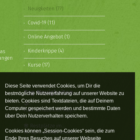
Neuigkeiten (77)
Covid-19 (11)
Online Angebot (1)
Kinderkrippe (4)
das
gangen
Kurse (17)
Diese Seite verwendet Cookies, um Dir die
Top Neuigkeiten
bestmögliche Nutzererfahrung auf unserer Website zu
bieten. Cookies sind Textdateien, die auf Deinem
🤝...
Computer gespeichert werden und bestimmte Daten
Frau Landesrätin Mayr...
über Dein Nutzerverhalten speichern.
🌸 Restplätze im...
Cookies können „Session-Cookies“ sein, die zum
Im April startet unser...
Ende Ihres Besuches auf unserer Webseite