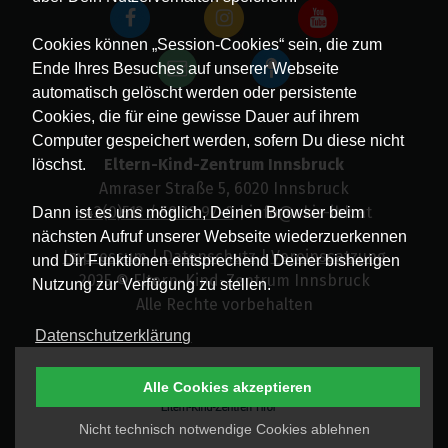
Cookies können „Session-Cookies“ sein, die zum
Ende Ihres Besuches auf unserer Webseite
automatisch gelöscht werden oder persistente
Cookies, die für eine gewisse Dauer auf ihrem
Computer gespeichert werden, sofern Du diese nicht
Eltern-Kind-Zentrum Innsbruck
löschst.
Amraser Straße 5, 6020 Innsbruck
+43(0)512 / 58 19 97-0
| info@ekiz-ibk.at
Dann ist es uns möglich, Deinen Browser beim
nächsten Aufruf unserer Webseite wiederzuerkennen
Impressum
|
Datenschutz
|
Vereinssatzung
und Dir Funktionen entsprechend Deiner bisherigen
2025 © Eltern-Kind-Zentrum Innsbruck
Nutzung zur Verfügung zu stellen.
Alle Rechte vorbehalten
Datenschutzerklärung
Alle Cookies akzeptieren
Nicht technisch notwendige Cookies ablehnen