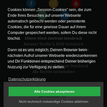
Cookies können „Session-Cookies“ sein, die zum
Ende Ihres Besuches auf unserer Webseite
automatisch gelöscht werden oder persistente
Cookies, die für eine gewisse Dauer auf ihrem
Computer gespeichert werden, sofern Du diese nicht
Eltern-Kind-Zentrum Innsbruck
löschst.
Amraser Straße 5, 6020 Innsbruck
+43(0)512 / 58 19 97-0
| info@ekiz-ibk.at
Dann ist es uns möglich, Deinen Browser beim
nächsten Aufruf unserer Webseite wiederzuerkennen
Impressum
|
Datenschutz
|
Vereinssatzung
und Dir Funktionen entsprechend Deiner bisherigen
2025 © Eltern-Kind-Zentrum Innsbruck
Nutzung zur Verfügung zu stellen.
Alle Rechte vorbehalten
Datenschutzerklärung
Alle Cookies akzeptieren
Nicht technisch notwendige Cookies ablehnen