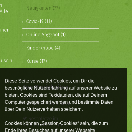
n.
Neuigkeiten (77)
Alle
Covid-19 (11)
einen
Online Angebot (1)
Kinderkrippe (4)
u sein!
Kurse (17)
Diese Seite verwendet Cookies, um Dir die
Top Neuigkeiten
bestmögliche Nutzererfahrung auf unserer Website zu
bieten. Cookies sind Textdateien, die auf Deinem
🤝...
Computer gespeichert werden und bestimmte Daten
Frau Landesrätin Mayr...
über Dein Nutzerverhalten speichern.
🌸 Restplätze im...
Cookies können „Session-Cookies“ sein, die zum
Im April startet unser...
Ende Ihres Besuches auf unserer Webseite