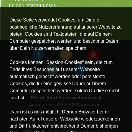
Im April startet unser...
Diese Seite verwendet Cookies, um Dir die
bestmögliche Nutzererfahrung auf unserer Website zu
bieten. Cookies sind Textdateien, die auf Deinem
Computer gespeichert werden und bestimmte Daten
über Dein Nutzerverhalten speichern.
Cookies können „Session-Cookies“ sein, die zum
Ende Ihres Besuches auf unserer Webseite
automatisch gelöscht werden oder persistente
Cookies, die für eine gewisse Dauer auf ihrem
Computer gespeichert werden, sofern Du diese nicht
Eltern-Kind-Zentrum Innsbruck
löschst.
Amraser Straße 5, 6020 Innsbruck
+43(0)512 / 58 19 97-0
| info@ekiz-ibk.at
Dann ist es uns möglich, Deinen Browser beim
nächsten Aufruf unserer Webseite wiederzuerkennen
Impressum
|
Datenschutz
|
Vereinssatzung
und Dir Funktionen entsprechend Deiner bisherigen
2025 © Eltern-Kind-Zentrum Innsbruck