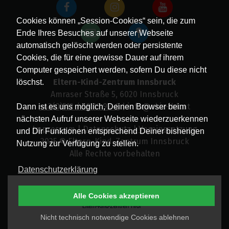
Cookies können „Session-Cookies“ sein, die zum
Ende Ihres Besuches auf unserer Webseite
automatisch gelöscht werden oder persistente
Cookies, die für eine gewisse Dauer auf ihrem
Computer gespeichert werden, sofern Du diese nicht
Eltern-Kind-Zentrum Innsbruck
löschst.
Amraser Straße 5, 6020 Innsbruck
+43(0)512 / 58 19 97-0
| info@ekiz-ibk.at
Dann ist es uns möglich, Deinen Browser beim
nächsten Aufruf unserer Webseite wiederzuerkennen
Impressum
|
Datenschutz
|
Vereinssatzung
und Dir Funktionen entsprechend Deiner bisherigen
2025 © Eltern-Kind-Zentrum Innsbruck
Nutzung zur Verfügung zu stellen.
Alle Rechte vorbehalten
Datenschutzerklärung
Alle Cookies akzeptieren
Nicht technisch notwendige Cookies ablehnen