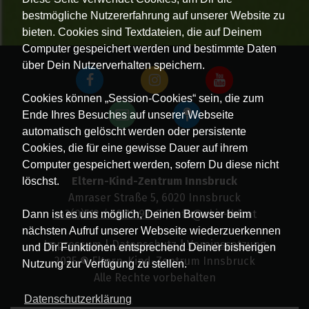
bestmögliche Nutzererfahrung auf unserer Website zu
bieten. Cookies sind Textdateien, die auf Deinem
Computer gespeichert werden und bestimmte Daten
über Dein Nutzerverhalten speichern.
Cookies können „Session-Cookies“ sein, die zum
Ende Ihres Besuches auf unserer Webseite
automatisch gelöscht werden oder persistente
Cookies, die für eine gewisse Dauer auf ihrem
Computer gespeichert werden, sofern Du diese nicht
Eltern-Kind-Zentrum Innsbruck
löschst.
Amraser Straße 5, 6020 Innsbruck
+43(0)512 / 58 19 97-0
| info@ekiz-ibk.at
Dann ist es uns möglich, Deinen Browser beim
nächsten Aufruf unserer Webseite wiederzuerkennen
Impressum
|
Datenschutz
|
Vereinssatzung
und Dir Funktionen entsprechend Deiner bisherigen
2025 © Eltern-Kind-Zentrum Innsbruck
Nutzung zur Verfügung zu stellen.
Alle Rechte vorbehalten
Datenschutzerklärung