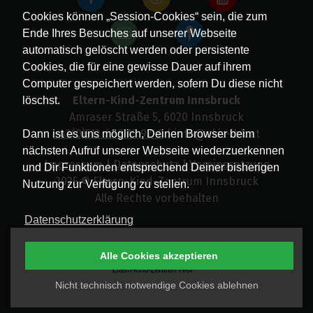
Cookies können „Session-Cookies“ sein, die zum
Ende Ihres Besuches auf unserer Webseite
automatisch gelöscht werden oder persistente
Cookies, die für eine gewisse Dauer auf ihrem
Computer gespeichert werden, sofern Du diese nicht
Eltern-Kind-Zentrum Innsbruck
löschst.
Amraser Straße 5, 6020 Innsbruck
+43(0)512 / 58 19 97-0
| info@ekiz-ibk.at
Dann ist es uns möglich, Deinen Browser beim
nächsten Aufruf unserer Webseite wiederzuerkennen
Impressum
|
Datenschutz
|
Vereinssatzung
und Dir Funktionen entsprechend Deiner bisherigen
2025 © Eltern-Kind-Zentrum Innsbruck
Nutzung zur Verfügung zu stellen.
Alle Rechte vorbehalten
Datenschutzerklärung
Alle Cookies akzeptieren
Nicht technisch notwendige Cookies ablehnen