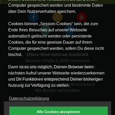
Computer gespeichert werden und bestimmte Daten
über Dein Nutzerverhalten speichern.
Cookies können „Session-Cookies“ sein, die zum
Ende Ihres Besuches auf unserer Webseite
automatisch gelöscht werden oder persistente
Cookies, die für eine gewisse Dauer auf ihrem
Computer gespeichert werden, sofern Du diese nicht
Eltern-Kind-Zentrum Innsbruck
löschst.
Amraser Straße 5, 6020 Innsbruck
+43(0)512 / 58 19 97-0
| info@ekiz-ibk.at
Dann ist es uns möglich, Deinen Browser beim
nächsten Aufruf unserer Webseite wiederzuerkennen
Impressum
|
Datenschutz
|
Vereinssatzung
und Dir Funktionen entsprechend Deiner bisherigen
2025 © Eltern-Kind-Zentrum Innsbruck
Nutzung zur Verfügung zu stellen.
Alle Rechte vorbehalten
Datenschutzerklärung
Alle Cookies akzeptieren