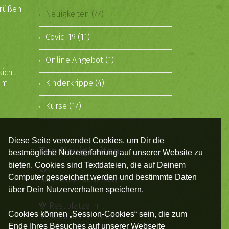
grüßen
Neuigkeiten (77)
Covid-19 (11)
Online Angebot (1)
sicht
rem
Kinderkrippe (4)
Kurse (17)
Diese Seite verwendet Cookies, um Dir die
Top Neuigkeiten
bestmögliche Nutzererfahrung auf unserer Website zu
bieten. Cookies sind Textdateien, die auf Deinem
🤝...
Computer gespeichert werden und bestimmte Daten
Frau Landesrätin Mayr...
über Dein Nutzerverhalten speichern.
🌸 Restplätze im...
Cookies können „Session-Cookies“ sein, die zum
Im April startet unser...
Ende Ihres Besuches auf unserer Webseite