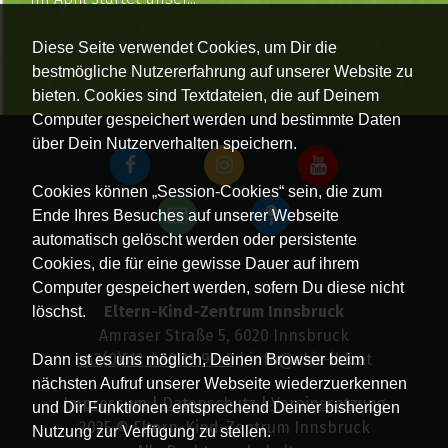
Diese Seite verwendet Cookies, um Dir die
bestmögliche Nutzererfahrung auf unserer Website zu
bieten. Cookies sind Textdateien, die auf Deinem
Computer gespeichert werden und bestimmte Daten
über Dein Nutzerverhalten speichern.
Cookies können „Session-Cookies“ sein, die zum
Ende Ihres Besuches auf unserer Webseite
automatisch gelöscht werden oder persistente
Cookies, die für eine gewisse Dauer auf ihrem
Computer gespeichert werden, sofern Du diese nicht
Eltern-Kind-Zentrum Innsbruck
löschst.
Amraser Straße 5, 6020 Innsbruck
+43(0)512 / 58 19 97-0
| info@ekiz-ibk.at
Dann ist es uns möglich, Deinen Browser beim
nächsten Aufruf unserer Webseite wiederzuerkennen
Impressum
|
Datenschutz
|
Vereinssatzung
und Dir Funktionen entsprechend Deiner bisherigen
2025 © Eltern-Kind-Zentrum Innsbruck
Nutzung zur Verfügung zu stellen.