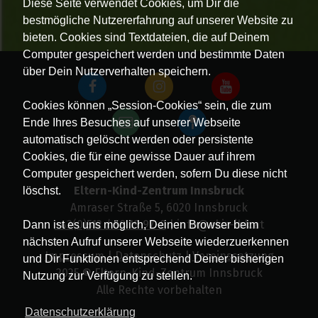
Diese Seite verwendet Cookies, um Dir die
bestmögliche Nutzererfahrung auf unserer Website zu
bieten. Cookies sind Textdateien, die auf Deinem
Computer gespeichert werden und bestimmte Daten
über Dein Nutzerverhalten speichern.
Cookies können „Session-Cookies“ sein, die zum
Ende Ihres Besuches auf unserer Webseite
automatisch gelöscht werden oder persistente
Cookies, die für eine gewisse Dauer auf ihrem
Computer gespeichert werden, sofern Du diese nicht
Eltern-Kind-Zentrum Innsbruck
löschst.
Amraser Straße 5, 6020 Innsbruck
+43(0)512 / 58 19 97-0
| info@ekiz-ibk.at
Dann ist es uns möglich, Deinen Browser beim
nächsten Aufruf unserer Webseite wiederzuerkennen
Impressum
|
Datenschutz
|
Vereinssatzung
und Dir Funktionen entsprechend Deiner bisherigen
2025 © Eltern-Kind-Zentrum Innsbruck
Nutzung zur Verfügung zu stellen.
Alle Rechte vorbehalten
Datenschutzerklärung