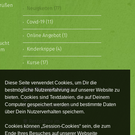
grüßen
Neuigkeiten (77)
Covid-19 (11)
Online Angebot (1)
sicht
Kinderkrippe (4)
rem
Kurse (17)
Diese Seite verwendet Cookies, um Dir die
Top Neuigkeiten
bestmögliche Nutzererfahrung auf unserer Website zu
bieten. Cookies sind Textdateien, die auf Deinem
🤝...
Computer gespeichert werden und bestimmte Daten
Frau Landesrätin Mayr...
über Dein Nutzerverhalten speichern.
🌸 Restplätze im...
Cookies können „Session-Cookies“ sein, die zum
Im April startet unser...
Ende Ihres Besuches auf unserer Webseite