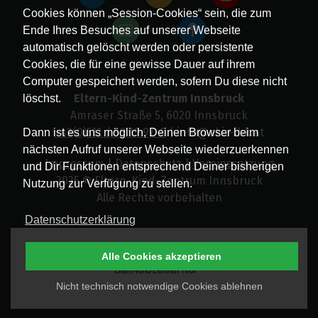
Cookies können „Session-Cookies“ sein, die zum
Ende Ihres Besuches auf unserer Webseite
automatisch gelöscht werden oder persistente
Cookies, die für eine gewisse Dauer auf ihrem
Computer gespeichert werden, sofern Du diese nicht
Eltern-Kind-Zentrum Innsbruck
löschst.
Amraser Straße 5, 6020 Innsbruck
+43(0)512 / 58 19 97-0
| info@ekiz-ibk.at
Dann ist es uns möglich, Deinen Browser beim
nächsten Aufruf unserer Webseite wiederzuerkennen
Impressum
|
Datenschutz
|
Vereinssatzung
und Dir Funktionen entsprechend Deiner bisherigen
2025 © Eltern-Kind-Zentrum Innsbruck
Nutzung zur Verfügung zu stellen.
Alle Rechte vorbehalten
Datenschutzerklärung
Alle Cookies akzeptieren
Nicht technisch notwendige Cookies ablehnen