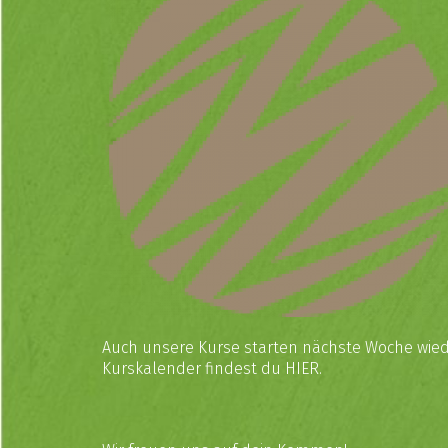
Auch unsere Kurse starten nächste Woche wiede
Kurskalender findest du
HIER
.