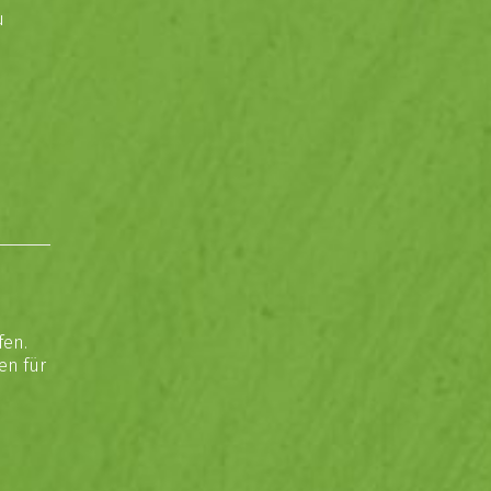
u
fen.
en für