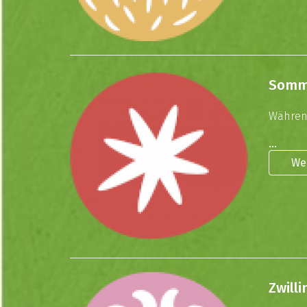
Somm
Während
...
We
Zwill