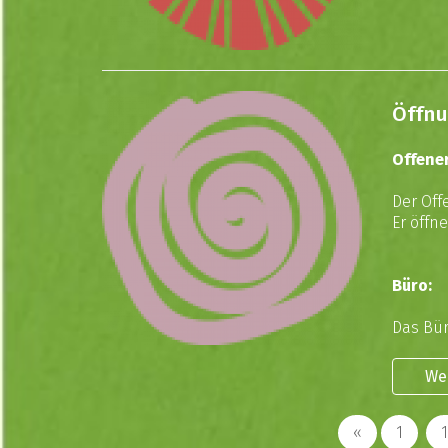
Öffnu
Offener
Der Offe
Er öffn
Büro:
Das Bür
We
«
1