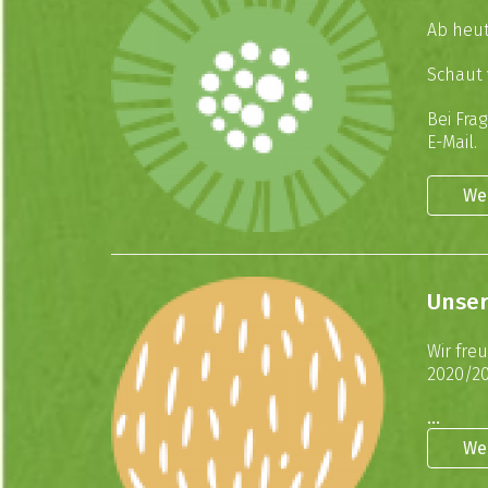
Ab heut
Schaut 
Bei Fra
E-Mail
.
We
Unser
Wir fre
2020/20
...
We