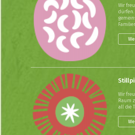
Wir fre
dürfen
gemeins
Familien
We
Still
Wir fre
Raum z
all die
We