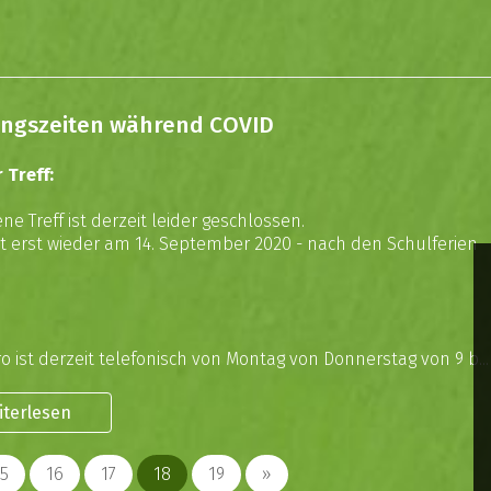
ngszeiten während COVID
 Treff:
ne Treff ist derzeit leider geschlossen.
et erst wieder am 14. September 2020 - nach den Schulferien
o ist derzeit telefonisch von Montag von Donnerstag von 9 b...
iterlesen
15
16
17
18
19
»